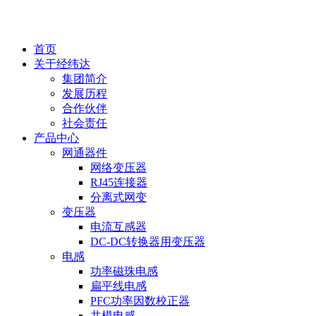
EN
首页
关于经纬达
集团简介
发展历程
合作伙伴
社会责任
产品中心
网通器件
网络变压器
RJ45连接器
分离式网变
变压器
电流互感器
DC-DC转换器用变压器
电感
功率磁珠电感
扁平线电感
PFC功率因数校正器
共模电感