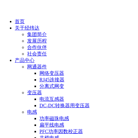
EN
首页
关于经纬达
集团简介
发展历程
合作伙伴
社会责任
产品中心
网通器件
网络变压器
RJ45连接器
分离式网变
变压器
电流互感器
DC-DC转换器用变压器
电感
功率磁珠电感
扁平线电感
PFC功率因数校正器
共模电感