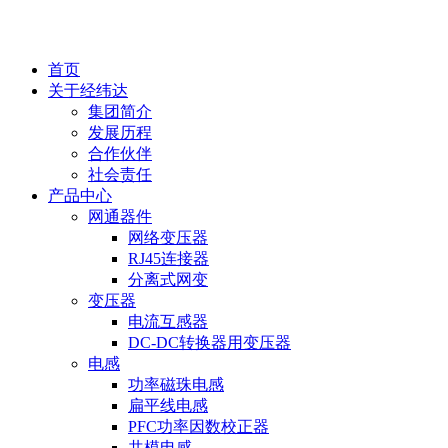
EN
首页
关于经纬达
集团简介
发展历程
合作伙伴
社会责任
产品中心
网通器件
网络变压器
RJ45连接器
分离式网变
变压器
电流互感器
DC-DC转换器用变压器
电感
功率磁珠电感
扁平线电感
PFC功率因数校正器
共模电感