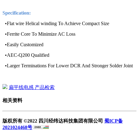
Specification:
•Flat wire Helical winding To Achieve Compact Size
•Ferrite Core To Minimize AC Loss
•Easily Customized
•AEC-Q200 Qualified
•Larger Terminations For Lower DCR And Stronger Solder Joint
扁平线电感 产品检索
相关资料
版权所有 ©2022 四川经纬达科技集团有限公司
蜀ICP备
2021024468号