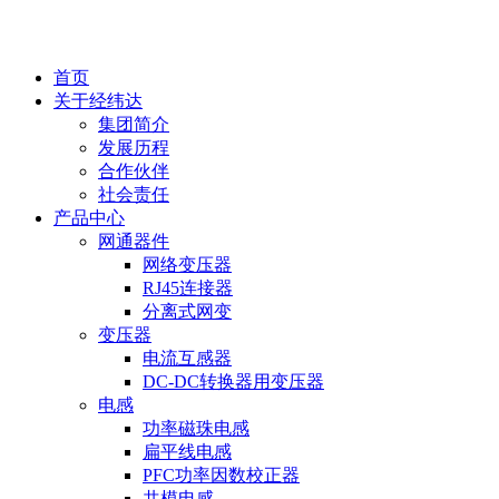
EN
首页
关于经纬达
集团简介
发展历程
合作伙伴
社会责任
产品中心
网通器件
网络变压器
RJ45连接器
分离式网变
变压器
电流互感器
DC-DC转换器用变压器
电感
功率磁珠电感
扁平线电感
PFC功率因数校正器
共模电感