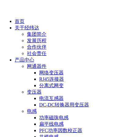
EN
首页
关于经纬达
集团简介
发展历程
合作伙伴
社会责任
产品中心
网通器件
网络变压器
RJ45连接器
分离式网变
变压器
电流互感器
DC-DC转换器用变压器
电感
功率磁珠电感
扁平线电感
PFC功率因数校正器
共模电感