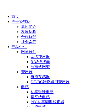
EN
首页
关于经纬达
集团简介
发展历程
合作伙伴
社会责任
产品中心
网通器件
网络变压器
RJ45连接器
分离式网变
变压器
电流互感器
DC-DC转换器用变压器
电感
功率磁珠电感
扁平线电感
PFC功率因数校正器
共模电感