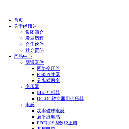
EN
首页
关于经纬达
集团简介
发展历程
合作伙伴
社会责任
产品中心
网通器件
网络变压器
RJ45连接器
分离式网变
变压器
电流互感器
DC-DC转换器用变压器
电感
功率磁珠电感
扁平线电感
PFC功率因数校正器
共模电感