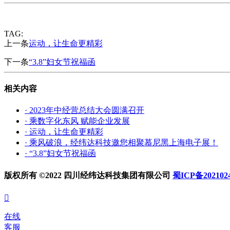
TAG:
上一条
运动，让生命更精彩
下一条
“3.8”妇女节祝福函
相关内容
· 2023年中经营总结大会圆满召开
· 乘数字化东风 赋能企业发展
· 运动，让生命更精彩
· 乘风破浪，经纬达科技邀您相聚慕尼黑上海电子展！
· “3.8”妇女节祝福函
版权所有 ©2022 四川经纬达科技集团有限公司
蜀ICP备202102

在线
客服